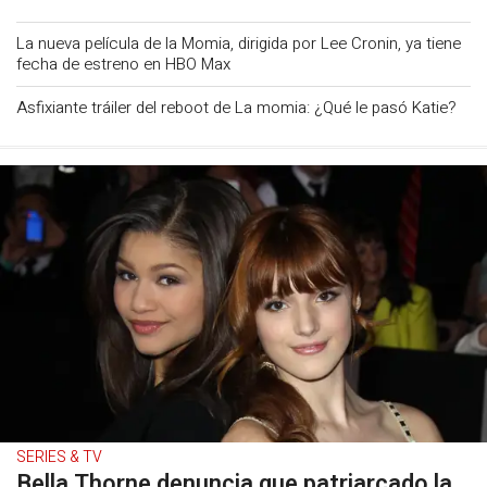
La nueva película de la Momia, dirigida por Lee Cronin, ya tiene
fecha de estreno en HBO Max
Asfixiante tráiler del reboot de La momia: ¿Qué le pasó Katie?
SERIES & TV
Bella Thorne denuncia que patriarcado la