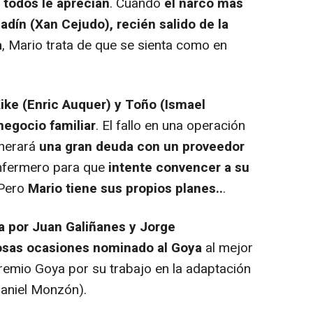
 todos le aprecian
. Cuando
el narco más
adín (Xan Cejudo), recién salido de la
a
, Mario trata de que se sienta como en
Kike (Enric Auquer) y Toño (Ismael
negocio familiar
. El fallo en una operación
generará
una gran deuda con un proveedor
enfermero para que
intente convencer a su
 Pero
Mario tiene sus propios planes..
.
a por Juan Galiñanes y Jorge
osas ocasiones nominado al Goya
al mejor
premio Goya por su trabajo en la adaptación
Daniel Monzón).