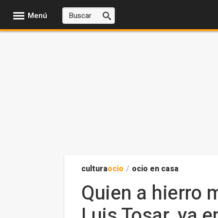
Menú
cultura
ocio
/
ocio en casa
Quien a hierro m
Luis Tosar, ya 