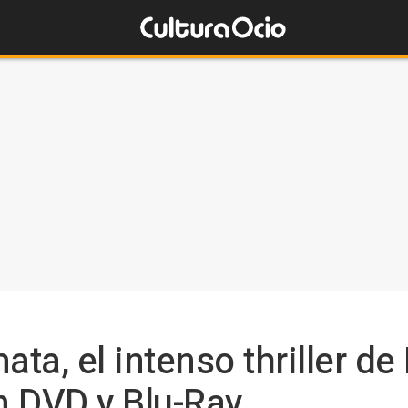
ata, el intenso thriller de
en DVD y Blu-Ray