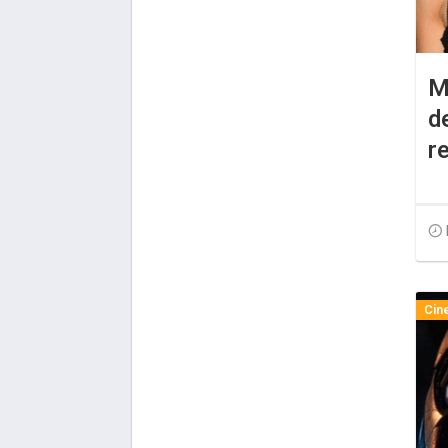
M
d
r
Cin