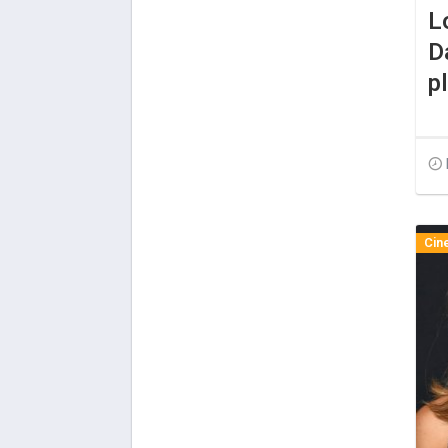
L
D
p
Cin