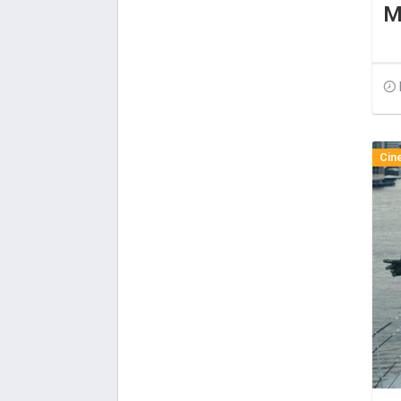
M
Cin