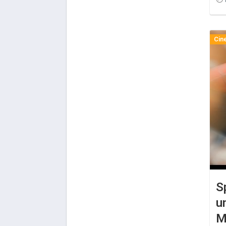
Cin
S
u
M