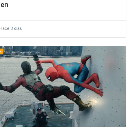
en
Hace 3 días
e