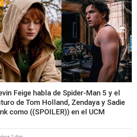
e
evin Feige habla de Spider-Man 5 y el
uturo de Tom Holland, Zendaya y Sadie
ink como ((SPOILER)) en el UCM
Hace 2 días