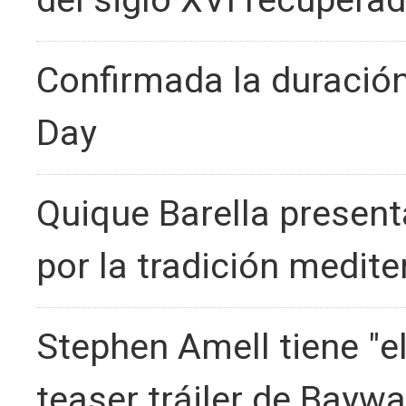
del siglo XVI recuperad
Confirmada la duración
Day
Quique Barella present
por la tradición medit
Stephen Amell tiene "el
teaser tráiler de Baywa