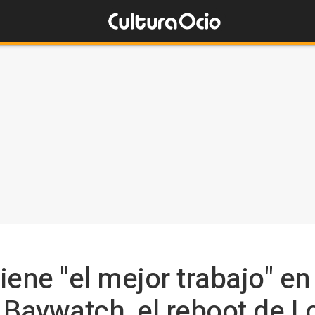
iene "el mejor trabajo" en
e Baywatch, el reboot de L