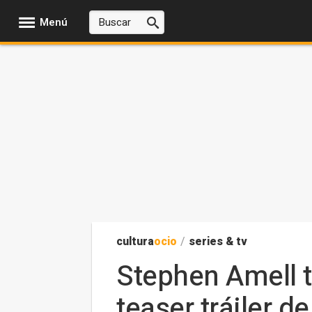
Menú
cultura
ocio
/
series & tv
Stephen Amell t
teaser tráiler d