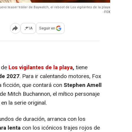
evo teaser tráiler de Baywatch, el reboot de Los vigilantes de la playa
- FOX
IA
Seguir en
Abrir opciones para compartir
o de
Los vigilantes de la playa
,
tiene
de 2027
. Para ir calentando motores, Fox
a ficción, que contará con
Stephen Amell
de Mitch Buchannon, el mítico personaje
en la serie original.
ndos de duración, arranca con los
ra lenta
con los icónicos trajes rojos de