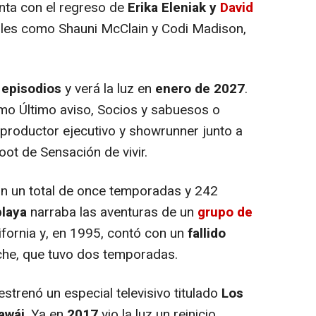
nta con el regreso de
Erika Eleniak y
David
oles como Shauni McClain y Codi Madison,
 episodios
y verá la luz en
enero de 2027
.
como Último aviso, Socios y sabuesos o
 productor ejecutivo y showrunner junto a
oot de Sensación de vivir.
on un total de once temporadas y 242
playa
narraba las aventuras de un
grupo de
ifornia y, en 1995, contó con un
fallido
oche, que tuvo dos temporadas.
strenó un especial televisivo titulado
Los
Hawái
. Ya en
2017
vio la luz un reinicio