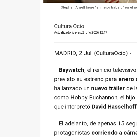
Stephen Amell tiene "el mejor trabajo" en el nu
Cultura Ocio
Actualizado: jueves, 2 julio 2026 12:47
MADRID, 2 Jul. (CulturaOcio) -
Baywatch
, el reinicio televisiv
previsto su estreno para
enero 
ha lanzado un
nuevo tráiler
de l
como Hobby Buchannon, el hijo 
que interpretó
David Hasselhoff
El adelanto, de apenas 15 segu
protagonistas
corriendo a cáma