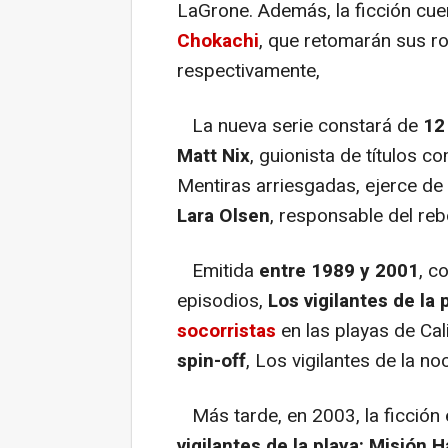
LaGrone. Además, la ficción cue
Chokachi
, que retomarán sus r
respectivamente,
La nueva serie constará de
12
Matt Nix
, guionista de títulos 
Mentiras arriesgadas, ejerce de
Lara Olsen
, responsable del reb
Emitida
entre 1989 y 2001
, c
episodios,
Los vigilantes de la 
socorristas
en las playas de Cal
spin-off
, Los vigilantes de la n
Más tarde, en 2003, la ficción e
vigilantes de la playa: Misión 