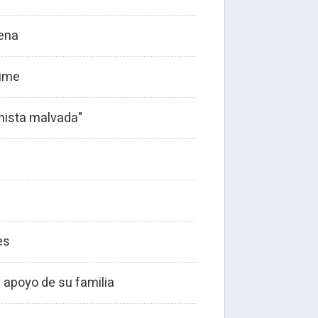
jena
rime
onista malvada"
es
l apoyo de su familia