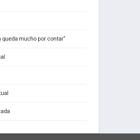
n queda mucho por contar"
ual
xual
tada