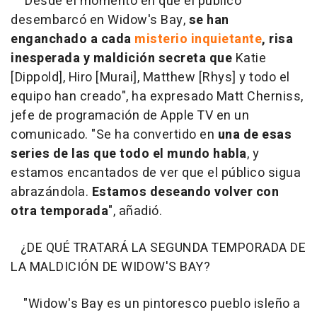
"Desde el momento en que el público
desembarcó en Widow's Bay,
se han
enganchado a cada
misterio inquietante
, risa
inesperada y maldición secreta que
Katie
[Dippold], Hiro [Murai], Matthew [Rhys] y todo el
equipo han creado", ha expresado Matt Cherniss,
jefe de programación de Apple TV en un
comunicado. "Se ha convertido en
una de esas
series de las que todo el mundo habla
, y
estamos encantados de ver que el público sigua
abrazándola.
Estamos deseando volver con
otra temporada
", añadió.
¿DE QUÉ TRATARÁ LA SEGUNDA TEMPORADA DE
LA MALDICIÓN DE WIDOW'S BAY?
"
Widow's Bay es un pintoresco pueblo isleño a