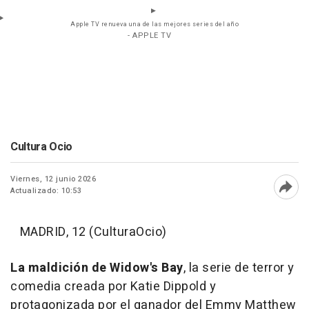
Apple TV renueva una de las mejores series del año
- APPLE TV
Cultura Ocio
Viernes, 12 junio 2026
Actualizado: 10:53
Abri
MADRID, 12 (CulturaOcio)
La maldición de Widow's Bay
, la serie de terror y
comedia creada por Katie Dippold y
protagonizada por el ganador del Emmy Matthew