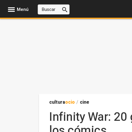
Menú
cultura
ocio
/
cine
Infinity War: 20
los cómics