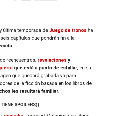
va y última temporada de
Juego de tronos
ha
seis capítulos que pondrán fin a la
écada
.
 de reencuentros,
revelaciones
y
guerra
que está a punto de estallar
, en su
magen que quedará grabada ya para
idores de la ficción basada en los libros de
hos les resultará familiar
.
TIENE SPOILERS))
el
episodio
, Tormund Matagigantes, Beric