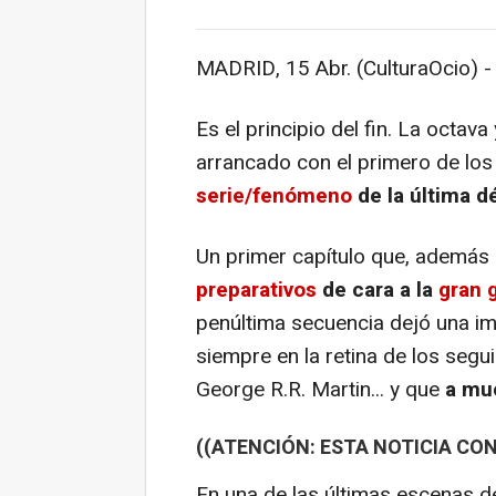
MADRID, 15 Abr. (CulturaOcio) -
Es el principio del fin. La octa
arrancado con el primero de los 
serie/fenómeno
de la última d
Un primer capítulo que, además
preparativos
de cara a la
gran 
penúltima secuencia dejó una i
siempre en la retina de los segu
George R.R. Martin... y que
a muc
((ATENCIÓN: ESTA NOTICIA CON
En una de las últimas escenas d