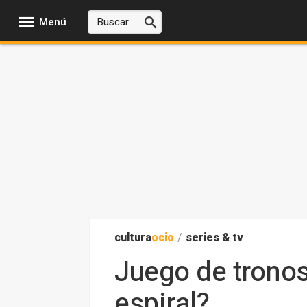
Menú
cultura
ocio
/
series & tv
Juego de tronos
espiral?