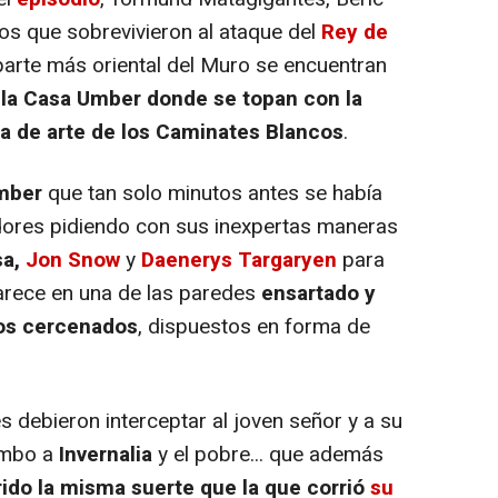
ros que sobrevivieron al ataque del
Rey de
 parte más oriental del Muro se encuentran
 la Casa Umber donde se topan con la
 de arte de los Caminates Blancos
.
mber
que tan solo minutos antes se había
dores pidiendo con sus inexpertas maneras
sa,
Jon Snow
y
Daenerys Targaryen
para
aparece en una de las paredes
ensartado y
os cercenados
, dispuestos en forma de
s debieron interceptar al joven señor y a su
umbo a
Invernalia
y el pobre... que además
rrido la misma suerte que la que corrió
su