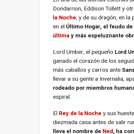
Dondarrion, Eddison Tollett y ot
la Noche
, y de su dragón, en la
en el
Último Hogar, el feudo de
última
y más espeluznante obra
Lord Umber, el pequeño
Lord U
ganado el corazón de los segui
más caballos y carros ante
San
llevar a su gente a Invernalia, 
rodeado por miembros human
espiral.
El
Rey de la Noche
y sus hueste
diezmada casa antes de salir r
lleva el nombre de
Ned
, ha co