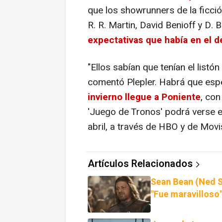
que los showrunners de la ficci
R. R. Martin, David Benioff y D. 
expectativas que había en el d
"Ellos sabían que tenían el listó
comentó Plepler. Habrá que esp
invierno llegue a Poniente
, con
'Juego de Tronos' podrá verse 
abril, a través de HBO y de Movi
Artículos Relacionados
Sean Bean (Ned S
"Fue maravilloso