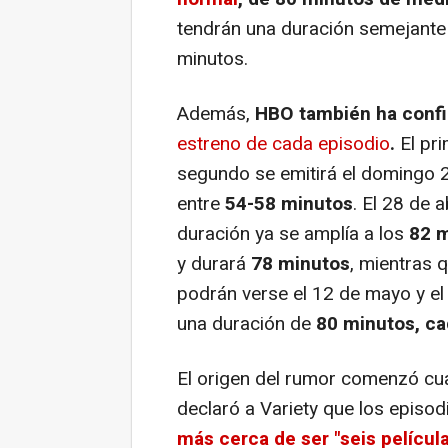
tendrán una duración semejante 
minutos.
Además,
HBO también ha confi
estreno de cada episodio
.
El pri
segundo se emitirá el domingo
entre
54-58 minutos
. El 28 de a
duración ya se amplía a los
82 m
y durará
78 minutos
, mientras q
podrán verse el 12 de mayo y e
una duración de
80 minutos, ca
El origen del rumor comenzó cua
declaró a Variety que los episo
más cerca de ser "seis películ