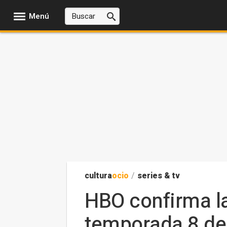
Menú
cultura
ocio
/
series & tv
HBO confirma la
temporada 8 de