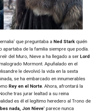
ernalia' que preguntaba a
Ned Stark
quién
o apartaba de la familia siempre que podía.
reír del Muro, Nieve a ha llegado a ser
Lord
l malogrado Mormont. Apuñalado en el
isandre le devolvió la vida en la sexta
minada, se ha embarcado en innumerables
como
Rey en el Norte
. Ahora, afrontará la
oche tras jurar lealtad a su reina
alidad es él el legítimo heredero al Trono de
abes nada, Jon Nieve'
parece nunca