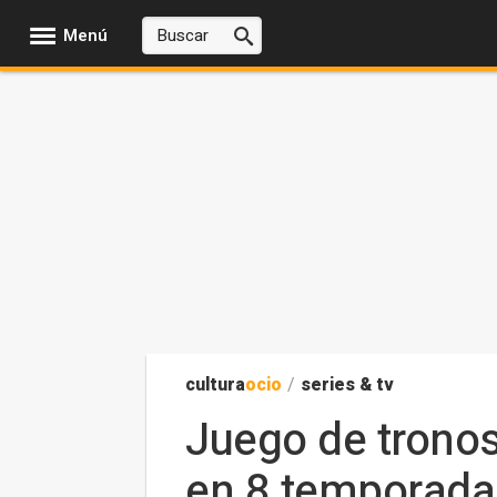
Menú
cultura
ocio
/
series & tv
Juego de tronos
en 8 temporada