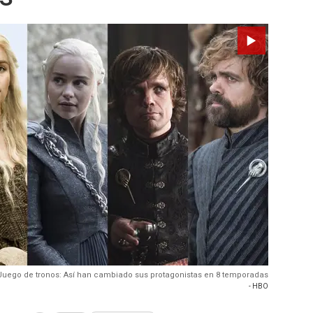
uego de tronos: Así han cambiado sus protagonistas en 8 temporadas
- HBO