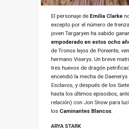
El personaje de
Emilia Clarke
no
excepto por el número de trenza
joven Targaryen ha sabido gana
empoderado en estos ocho añ
de Tronos lejos de Poniente, ve
hermano Viserys. Un breve mat
tres huevos de dragón petrificad
encendió la mecha de Daenerys p
Esclavos, y después de los Siet
hasta los últimos episodios, ant
relación) con Jon Snow para luch
los
Caminantes Blancos
.
ARYA STARK