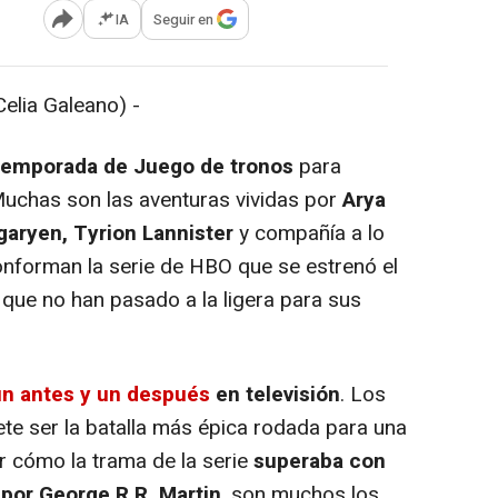
IA
Seguir en
Abrir opciones para compartir
elia Galeano) -
 temporada de Juego de tronos
para
 Muchas son las aventuras vividas por
Arya
garyen, Tyrion Lannister
y compañía a lo
nforman la serie de HBO que se estrenó el
ue no han pasado a la ligera para sus
un antes y un después
en televisión
. Los
ete ser la batalla más épica rodada para una
er cómo la trama de la serie
superaba con
 por George R.R. Martin
, son muchos los