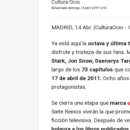
Cultura Ocio
Actualizado: domingo, 14 abril 2019 12:53
MADRID, 14 Abr. (CulturaOcio - C
Ya está aquí la
octava y última
disfrute y tristeza de sus fans.
Stark, Jon Snow, Daenerys Tar
largo de los
73 capítulos
que co
17 de abril de 2011.
Ocho años q
protagonistas.
Se cierra una etapa que
marca
Siete Reinos vivirán la que prom
ficción televisiva. Después de v
holgura a los libros publicados