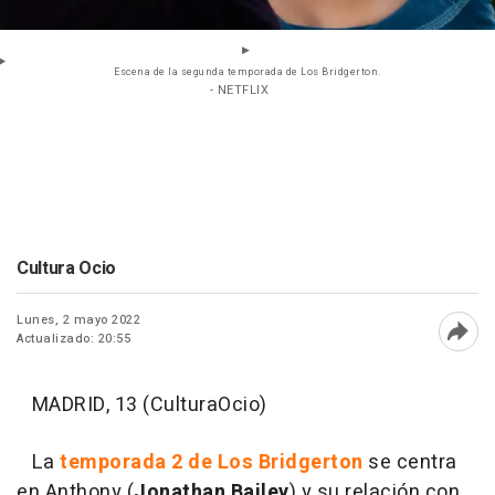
Escena de la segunda temporada de Los Bridgerton.
- NETFLIX
Cultura Ocio
Lunes, 2 mayo 2022
Actualizado: 20:55
Abri
MADRID, 13 (CulturaOcio)
La
temporada 2 de Los Bridgerton
se centra
en Anthony (
Jonathan Bailey
) y su relación con