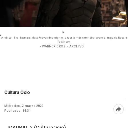
Archivo - The Batman: Matt Reeves desmiente la teoría más extendita sobre el traje de Robert
Pattinson
- WARNER BROS. - ARCHIVO
Cultura Ocio
Miércoles, 2 marzo 2022
Publicado: 14:31
Abri
MADRID, 2 (CulturaOcio)