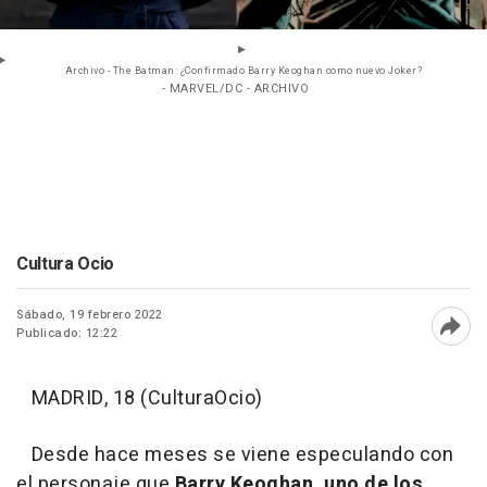
Archivo - The Batman: ¿Confirmado Barry Keoghan como nuevo Joker?
- MARVEL/DC - ARCHIVO
Cultura Ocio
Sábado, 19 febrero 2022
Publicado: 12:22
Abri
MADRID, 18 (CulturaOcio)
Desde hace meses se viene especulando con
el personaje que
Barry Keoghan, uno de los