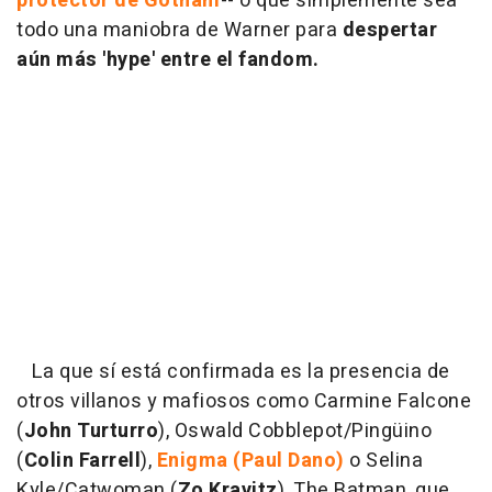
protector de Gotham
-- o que simplemente sea
todo una maniobra de Warner para
despertar
aún más 'hype' entre el fandom.
La que sí está confirmada es la presencia de
otros villanos y mafiosos como Carmine Falcone
(
John Turturro
), Oswald Cobblepot/Pingüino
(
Colin Farrell
),
Enigma (Paul Dano)
o Selina
Kyle/Catwoman (
Zo Kravitz
). The Batman, que