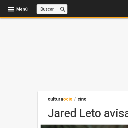
Menú
cultura
ocio
/
cine
Jared Leto avisa