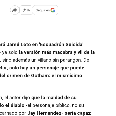
IA
Seguir en
Abrir opciones para compartir
rá Jared Leto en 'Escuadrón Suicida'
 ya solo
la versión más macabra y vil de la
, sino además un villano sin parangón. De
ctor,
solo hay un personaje que puede
 del crimen de Gotham: el mismísimo
, el actor dijo
que la maldad de su
lo el diablo
-el personaje bíblico, no su
carnado por
Jay Hernandez
-
sería capaz