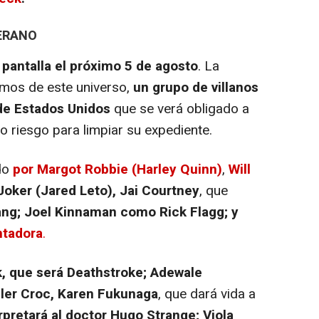
VERANO
 pantalla el próximo 5 de agosto
. La
simos de este universo,
un grupo de villanos
de Estados Unidos
que se verá obligado a
o riesgo para limpiar su expediente.
do
por Margot Robbie (Harley Quinn)
,
Will
Joker (Jared Leto), Jai Courtney
, que
g; Joel Kinnaman como Rick Flagg; y
ntadora
.
, que será Deathstroke; Adewale
ller Croc, Karen Fukunaga
, que dará vida a
rpretará al doctor Hugo Strange; Viola