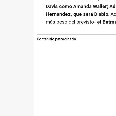
Davis como Amanda Waller; Ada
Hernandez, que será Diablo
. A
más peso del previsto-
el Batm
Contenido patrocinado