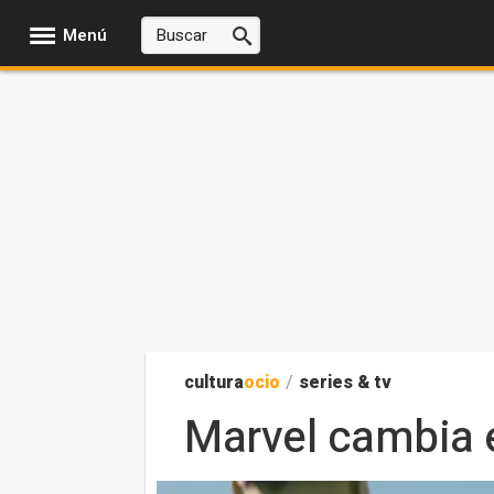
Menú
cultura
ocio
/
series & tv
Marvel cambia e