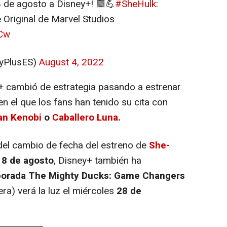
18 de agosto a Disney+! 🟩💪
#SheHulk
:
 Original de Marvel Studios
aCw
yPlusES)
August 4, 2022
 cambió de estrategia pasando a estrenar
en el que los fans han tenido su cita con
an Kenobi
o
Caballero Luna
.
del cambio de fecha del estreno de
She-
18 de agosto
, Disney+ también ha
porada The Mighty Ducks: Game Changers
ra) verá la luz el miércoles
28 de