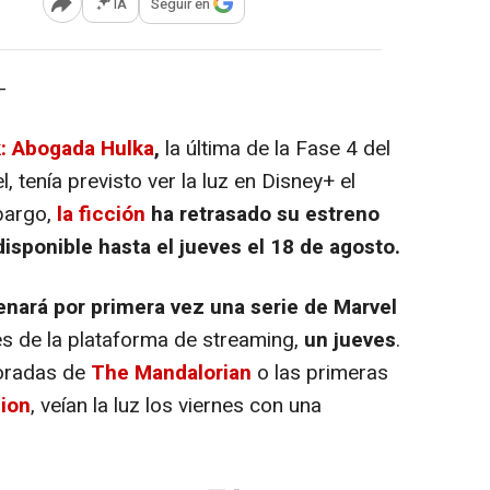
IA
Seguir en
Abrir opciones para compartir
-
: Abogada Hulka
,
la última de la Fase 4 del
 tenía previsto ver la luz en Disney+ el
bargo,
la ficción
ha retrasado su estreno
disponible hasta el jueves el 18 de agosto.
enará por primera vez una serie de Marvel
tes de la plataforma de streaming,
un jueves
.
radas de
The Mandalorian
o las primeras
ion
, veían la luz los viernes con una