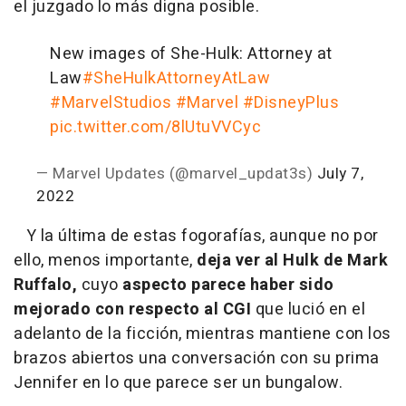
el juzgado lo más digna posible.
New images of She-Hulk: Attorney at
Law
#SheHulkAttorneyAtLaw
#MarvelStudios
#Marvel
#DisneyPlus
pic.twitter.com/8lUtuVVCyc
— Marvel Updates (@marvel_updat3s)
July 7,
2022
Y la última de estas fogorafías, aunque no por
ello, menos importante,
deja ver al Hulk de Mark
Ruffalo,
cuyo
aspecto parece haber sido
mejorado con respecto al CGI
que lució en el
adelanto de la ficción, mientras mantiene con los
brazos abiertos una conversación con su prima
Jennifer en lo que parece ser un bungalow.