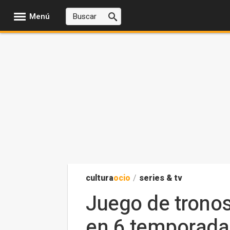
Menú
cultura
ocio
/
series & tv
Juego de tronos
en 6 temporada