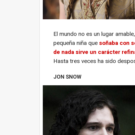
El mundo no es un lugar amable
pequeña niña que
soñaba con se
de nada sirve un carácter refi
Hasta tres veces ha sido desposa
JON SNOW