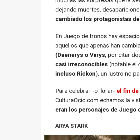
muchas las sorpresas que la se
dejando muertes, desapariciones
cambiado los protagonistas de
En Juego de tronos hay espacio
aquellos que apenas han cambiad
(Daenerys o Varys
, por citar d
casi irreconocibles
(notable el 
incluso Rickon
), un lustro no p
Para celebrar -o llorar-
el fin d
CulturaOcio.com echamos la vist
eran los personajes de Juego 
ARYA STARK