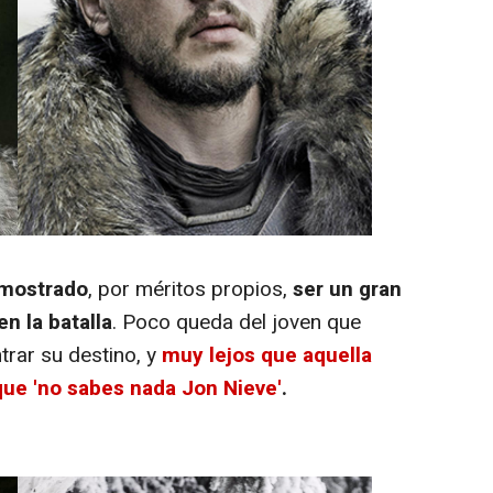
emostrado
, por méritos propios,
ser un gran
n la batalla
. Poco queda del joven que
trar su destino, y
muy lejos que aquella
que 'no sabes nada Jon Nieve'
.