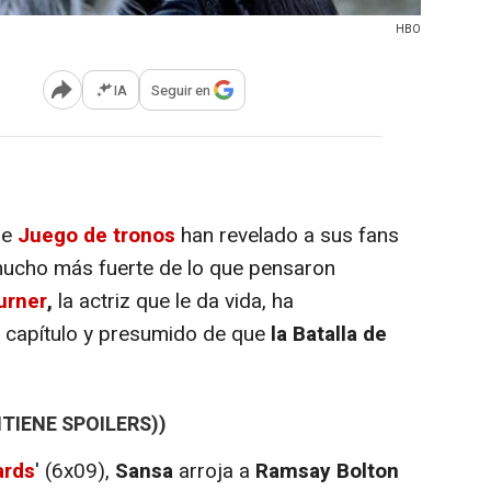
HBO
IA
Seguir en
Abrir opciones para compartir
de
Juego de tronos
han revelado a sus fans
ucho más fuerte de lo que pensaron
urner
,
la actriz que le da vida, ha
o capítulo y presumido de que
la Batalla de
TIENE SPOILERS))
ards
' (6x09),
Sansa
arroja a
Ramsay Bolton