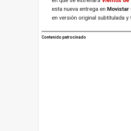
en que se estrenará
Vientos de 
esta nueva entrega en
Movistar 
en versión original subtitulada 
Contenido patrocinado