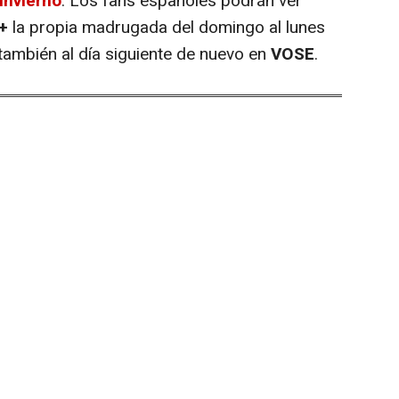
Invierno
. Los fans españoles podrán ver
+
la propia madrugada del domingo al lunes
y también al día siguiente de nuevo en
VOSE
.