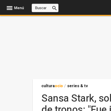
Menú
cultura
ocio
/
series & tv
Sansa Stark, sob
de tronos: "Fue 