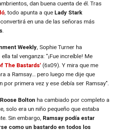
ambrientos, dan buena cuenta de él. Tras
ló
, todo apunta a que
Lady Stark
convertirá en una de las señoras más
s
.
inment Weekly
, Sophie Turner ha
ella tal venganza: "¡Fue increíble! Me
of The Bastards'
(6x09). Y mira que me
ra a Ramsay... pero luego me dije que
n por primera vez y ese debía ser Ramsay".
 Roose Bolton
ha cambiado por completo a
te, solo era un niño pequeño que estaba
te. Sin embargo,
Ramsay podía estar
rse como un bastardo en todos los