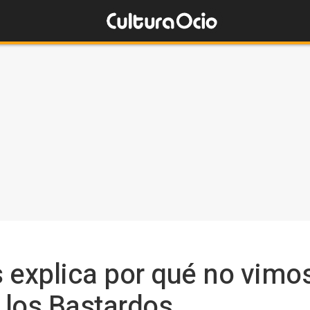
 explica por qué no vim
e los Bastardos