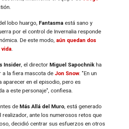
tión.
el lobo huargo,
Fantasma
está sano y
uerra por el control de Invernalia responde
onómica. De este modo,
aún quedan dos
 vida
.
s Insider
, el director
Miguel Sapochnik
ha
r a la fiera mascota de
Jon Snow
. "En un
 aparecer en el episodio, pero es
ida a este personaje", confiesa.
antes de
Más Allá del Muro
, está generado
l realizador, ante los numerosos retos que
ioso, decidió centrar sus esfuerzos en otros