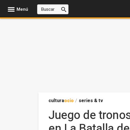
Menú
cultura
ocio
/
series & tv
Juego de tronos
en La Batalla d