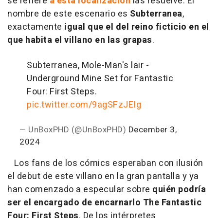
se refiere
a esta localización
las resuelve. El
nombre de este escenario es
Subterranea
,
exactamente
igual que el del reino ficticio en el
que habita el villano en las grapas
.
Subterranea, Mole-Man's lair -
Underground Mine Set for Fantastic
Four: First Steps.
pic.twitter.com/9agSFzJEIg
— UnBoxPHD (@UnBoxPHD)
December 3,
2024
Los fans de los cómics esperaban con ilusión
el debut de este villano en la gran pantalla y ya
han comenzado a especular sobre
quién podría
ser el encargado de encarnarlo The Fantastic
Four: First Steps
. De los intérpretes