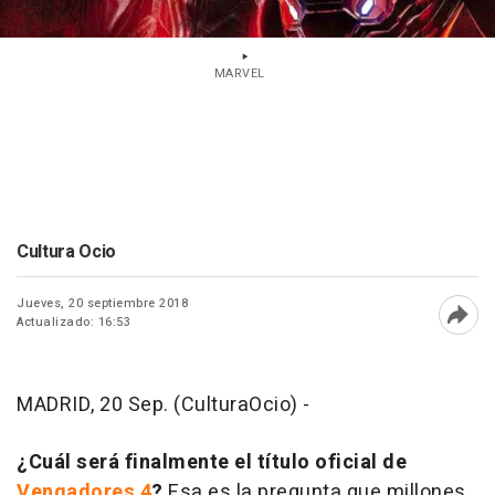
MARVEL
Cultura Ocio
Jueves, 20 septiembre 2018
Actualizado: 16:53
Abri
MADRID, 20 Sep. (CulturaOcio) -
¿Cuál será finalmente el título oficial de
Vengadores 4
?
Esa es la pregunta que millones