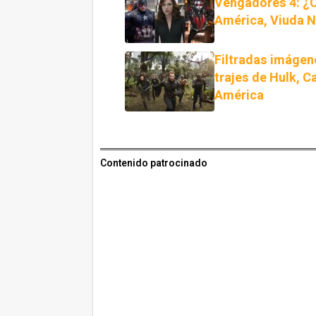
Vengadores 4: ¿C
América, Viuda N
Filtradas imágen
trajes de Hulk, C
América
Contenido patrocinado