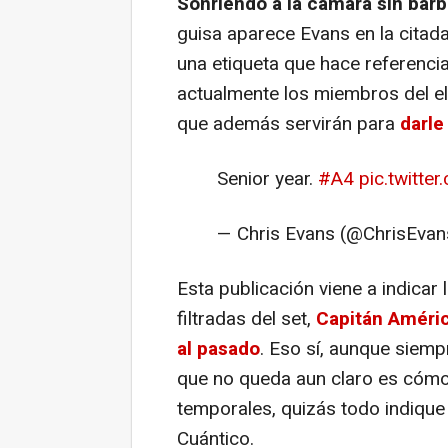
Sonriendo a la cámara sin bar
guisa aparece Evans en la cita
una etiqueta que hace referenci
actualmente los miembros del e
que además servirán para
darle
Senior year.
#A4
pic.twitte
— Chris Evans (@ChrisEva
Esta publicación viene a indicar
filtradas del set,
Capitán América
al pasado
. Eso sí, aunque siemp
que no queda aun claro es cómo 
temporales, quizás todo indique
Cuántico.