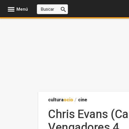
Menú
cultura
ocio
/
cine
Chris Evans (Ca
Vengadores 4