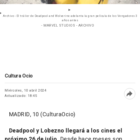
Archivo - El tráiler de Deadpool and Wolverine adelanta la gran película de los Vengadores 3
años antes
- MARVEL STUDIOS - ARCHIVO
Cultura Ocio
Miércoles, 10 abril 2024
Actualizado: 18:45
Abri
MADRID, 10 (CulturaOcio)
Deadpool y Lobezno llegará a los cines el
próximo 26 de julio.
Desde hace meses son