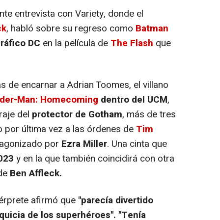
te entrevista con Variety, donde el
ck
, habló sobre su regreso como
Batman
ráfico DC
en la película de
The Flash
que
 de encarnar a Adrian Toomes, el villano
pider-Man: Homecoming
dentro del UCM
,
raje del
protector de Gotham
, más de tres
 por última vez a las órdenes de
Tim
otagonizado por
Ezra Miller
. Una cinta que
2023
y en la que también coincidirá con otra
 de
Ben Affleck.
érprete afirmó que
"parecía divertido
nquicia de los superhéroes". "Tenía