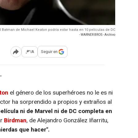
El Batman de Michael Keaton podría estar hasta en 10 películas de DC
- WARNER BROS - Archivo
IA
Seguir en
Abrir opciones para compartir
-
ton
el género de los superhéroes no le es ni
tor ha sorprendido a propios y extraños al
elícula ni de Marvel ni de DC completa en
or
Birdman
, de Alejandro González Iñarritu,
mierdas que hacer".