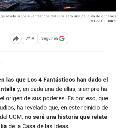
ige revela si Los 4 Fantásticos del UCM será una película de orígenes
- MARVEL STUDIOS
IA
Seguir en
Abrir opciones para compartir
-
en las que Los 4 Fantásticos han dado el
antalla
y, en cada una de ellas, siempre ha
l origen de sus poderes. Es por eso, que
udios, ha revelado que, en este reinicio de
o del UCM,
no será una historia que relate
lia
de la Casa de las Ideas.