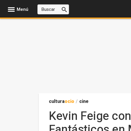
Menú
cultura
ocio
/
cine
Kevin Feige con
Fantásticos en 