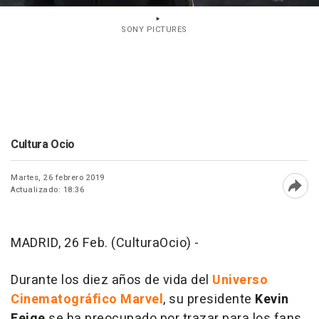
SONY PICTURES
Cultura Ocio
Martes, 26 febrero 2019
Actualizado: 18:36
Abri
MADRID, 26 Feb. (CulturaOcio) -
Durante los diez años de vida del
Universo
Cinematográfico Marvel
, su presidente
Kevin
Feige
se ha preocupado por trazar para los fans