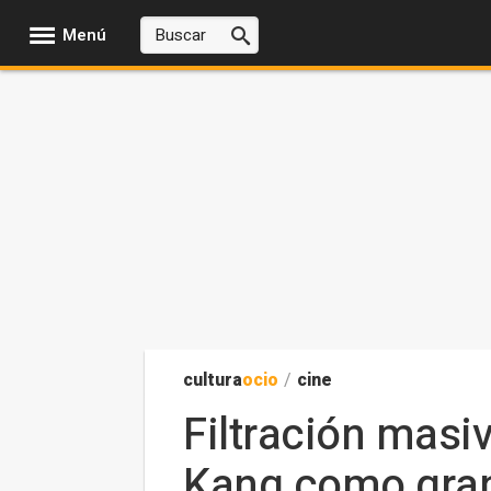
Menú
cultura
ocio
/
cine
Filtración masi
Kang como gran 