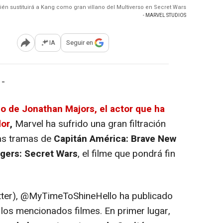
ién sustituirá a Kang como gran villano del Multiverso en Secret Wars
- MARVEL STUDIOS
IA
Seguir en
Abrir opciones para compartir
 -
do de Jonathan Majors, el actor que ha
dor
,
Marvel ha sufrido una gran filtración
las tramas de
Capitán América: Brave New
gers: Secret Wars
, el filme que pondrá fin
itter), @MyTimeToShineHello ha publicado
 los mencionados filmes. En primer lugar,