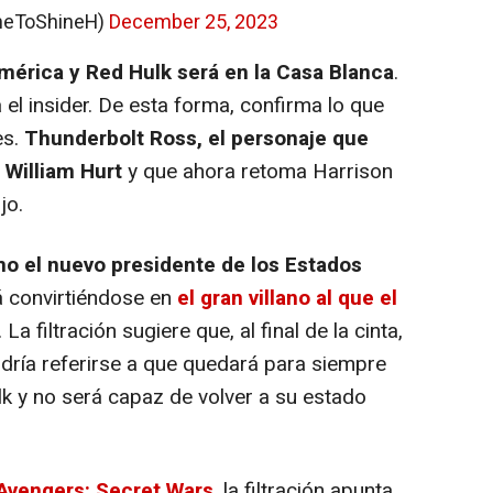
meToShineH)
December 25, 2023
 América y Red Hulk será en la Casa Blanca
.
 el insider. De esta forma, confirma lo que
es.
Thunderbolt Ross, el personaje que
o William Hurt
y que ahora retoma Harrison
jo.
o el nuevo presidente de los Estados
á convirtiéndose en
el gran villano al que el
. La filtración sugiere que, al final de la cinta,
dría referirse a que quedará para siempre
k y no será capaz de volver a su estado
Avengers: Secret Wars
, la filtración apunta