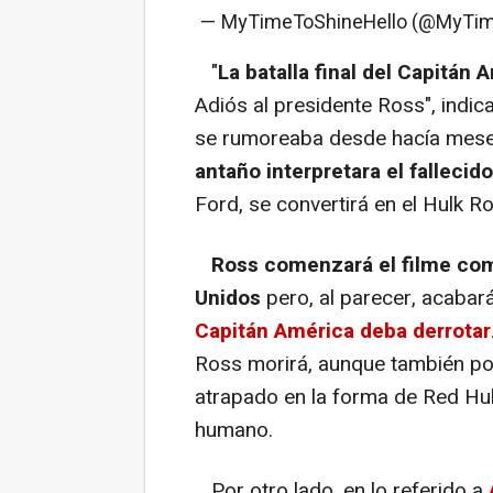
— MyTimeToShineHello (@MyTi
"
La batalla final del Capitán
Adiós al presidente Ross", indica
se rumoreaba desde hacía mes
antaño interpretara el fallecid
Ford, se convertirá en el Hulk Ro
Ross comenzará el filme com
Unidos
pero, al parecer, acabar
Capitán América deba derrotar
Ross morirá, aunque también po
atrapado en la forma de Red Hul
humano.
Por otro lado, en lo referido a