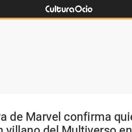
va de Marvel confirma quié
villano del Multiverso e