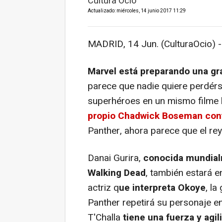
Cultura Ocio
Actualizado: miércoles, 14 junio 2017 11:29
MADRID, 14 Jun. (CulturaOcio) -
Marvel está preparando una gra
parece que nadie quiere perdérs
superhéroes en un mismo filme h
propio Chadwick Boseman conf
Panther, ahora parece que el re
Danai Gurira,
conocida mundial
Walking Dead
, también estará 
actriz q
ue interpreta Okoye
, l
Panther repetirá su personaje en
T'Challa
tiene una fuerza y ag