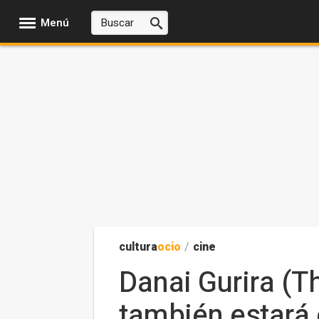
Menú
cultura
ocio
/
cine
Danai Gurira (T
también estará 