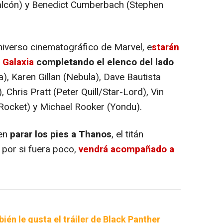
lcón) y Benedict Cumberbach (Stephen
iverso cinematográfico de Marvel, e
starán
 Galaxia
completando el elenco del lado
, Karen Gillan (Nebula), Dave Bautista
 Chris Pratt (Peter Quill/Star-Lord), Vin
(Rocket) y Michael Rooker (Yondu).
en
parar los pies a Thanos
, el titán
 por si fuera poco,
vendrá acompañado a
bién le gusta el tráiler de Black Panther