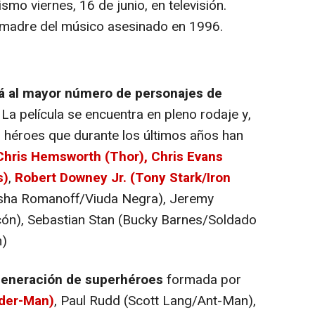
mo viernes, 16 de junio, en televisión.
la madre del músico asesinado en 1996.
rá al mayor número de personajes de
La película se encuentra en pleno rodaje y,
s héroes que durante los últimos años han
Chris Hemsworth (Thor),
Chris Evans
s)
,
Robert Downey Jr. (Tony Stark/Iron
asha Romanoff/Viuda Negra), Jeremy
cón), Sebastian Stan (Bucky Barnes/Soldado
n)
generación de superhéroes
formada por
ider-Man)
, Paul Rudd (Scott Lang/Ant-Man),