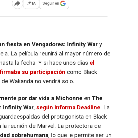
IA
Seguir en
Abrir opciones para compartir
n fiesta en Vengadores: Infinity War
y
ela. La película reunirá al mayor número de
asta la fecha. Y si hace unos días
el
irmaba su participación
como Black
y de Wakanda no vendrá solo.
mente por dar vida a Michonne
en
The
en
Infinity War
,
según informa Deadline
. La
a guardaespaldas del protagonista en Black
 la reunión de Marvel. La protectora de
ilidad sobrehumana
, lo que le permite ser un