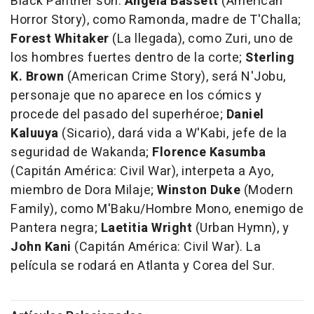
Black Panther
son:
Angela Bassett
(
American
Horror Story
), como Ramonda, madre de T'Challa;
Forest Whitaker
(
La llegada
), como Zuri, uno de
los hombres fuertes dentro de la corte;
Sterling
K. Brown
(
American Crime Story
), será N'Jobu,
personaje que no aparece en los cómics y
procede del pasado del superhéroe;
Daniel
Kaluuya
(
Sicario
), dará vida a W'Kabi, jefe de la
seguridad de Wakanda;
Florence Kasumba
(
Capitán América: Civil War
), interpeta a Ayo,
miembro de Dora Milaje;
Winston Duke
(
Modern
Family
), como M'Baku/Hombre Mono, enemigo de
Pantera negra;
Laetitia Wright
(
Urban Hymn
), y
John Kani
(
Capitán América: Civil War
). La
película se rodará en Atlanta y Corea del Sur.