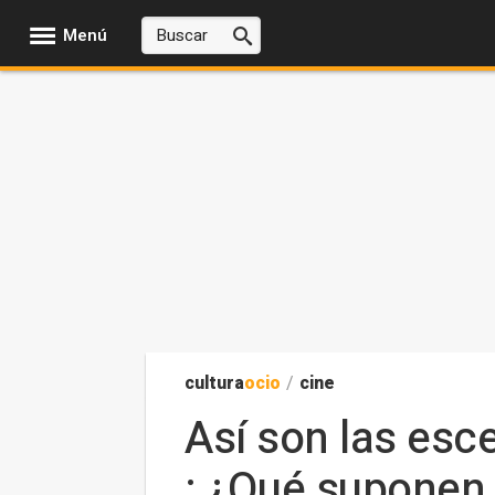
Menú
cultura
ocio
/
cine
Así son las esce
: ¿Qué suponen 