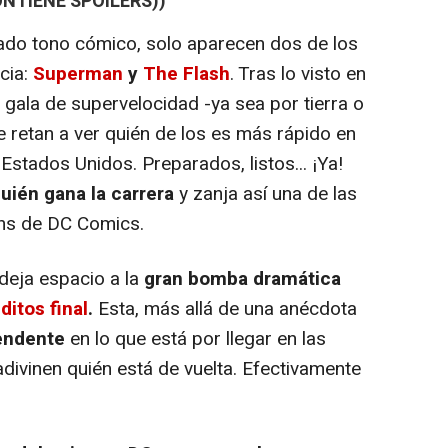
ONTIENE SPOILERS))
ado tono cómico, solo aparecen dos de los
icia:
Superman
y
The Flash
. Tras lo visto en
gala de supervelocidad -ya sea por tierra o
se retan a ver quién de los es más rápido en
Estados Unidos. Preparados, listos... ¡Ya!
uién gana la carrera
y zanja así una de las
ans de DC Comics.
 deja espacio a la
gran bomba dramática
ditos final
.
Esta, más allá de una anécdota
endente
en lo que está por llegar en las
divinen quién está de vuelta. Efectivamente