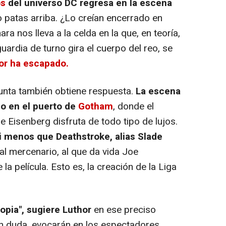
os
del universo DC regresa en la escena
 patas arriba. ¿Lo creían encerrado en
a nos lleva a la celda en la que, en teoría,
uardia de turno gira el cuerpo del reo, se
or ha escapado.
unta también obtiene respuesta.
La escena
do en el puerto de
Gotham
, donde el
 Eisenberg disfruta de todo tipo de lujos.
ni menos que Deathstroke, alias Slade
tal mercenario, al que da vida Joe
la película. Esto es, la creación de la Liga
opia", sugiere Luthor
en ese preciso
n duda, evocarán en los espectadores