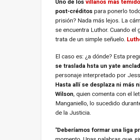
Uno de los
villanos más temid
post-créditos
para ponerlo todo
prisión? Nada más lejos. La cámar
se encuentra Luthor. Cuando el g
trata de un simple señuelo.
Luth
El caso es: ¿a dónde? Esta preg
se traslada hsta un yate ancla
personaje interpretado por Jesse
Hasta allí se desplaza ni más 
Wilson
, quien comenta con el le
Manganiello, lo sucedido durante 
de la Justicia.
"Deberíamos formar una liga pr
momento. Unas palabras que, si