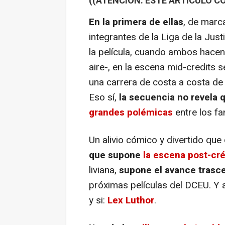
((ATENCIÓN: ESTE ARTÍCULO C
En la primera de ellas
, de marc
integrantes de la Liga de la Just
la película, cuando ambos hacen 
aire-, en la escena mid-credits 
una carrera de costa a costa de 
Eso sí,
la secuencia no revela q
grandes polémicas
entre los f
Un alivio cómico y divertido que
que supone
la escena post-cré
liviana,
supone el avance trasc
próximas películas del DCEU. Y a
y si:
Lex Luthor
.