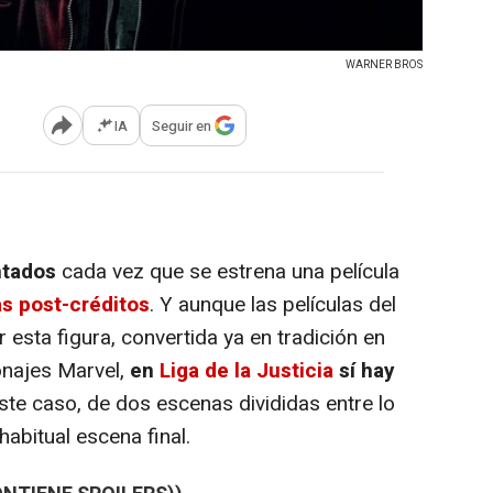
WARNER BROS
IA
Seguir en
Abrir opciones para compartir
ntados
cada vez que se estrena una película
s post-créditos
. Y aunque las películas del
esta figura, convertida ya en tradición en
onajes Marvel,
en
Liga de la Justicia
sí hay
 este caso, de dos escenas divididas entre lo
abitual escena final.