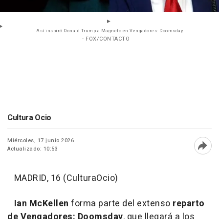
Así inspiró Donald Trump a Magneto en Vengadores: Doomsday
- FOX/CONTACTO
Cultura Ocio
Miércoles, 17 junio 2026
Actualizado: 10:53
Abri
MADRID, 16 (CulturaOcio)
Ian McKellen
forma parte del extenso
reparto
de Vengadores: Doomsday
, que llegará a los