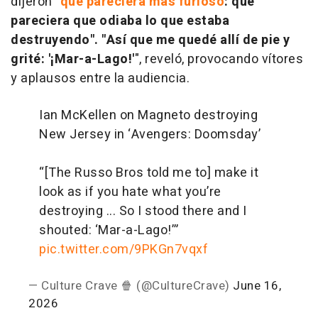
dijeron
"
que pareciera más furioso
: que
pareciera que odiaba lo que estaba
destruyendo". "Así que me quedé allí
de pie y
grité: '¡Mar-a-Lago!'
", reveló, provocando vítores
y aplausos entre la audiencia.
Ian McKellen on Magneto destroying
New Jersey in ‘Avengers: Doomsday’
“[The Russo Bros told me to] make it
look as if you hate what you’re
destroying ... So I stood there and I
shouted: ‘Mar-a-Lago!’”
pic.twitter.com/9PKGn7vqxf
— Culture Crave 🍿 (@CultureCrave)
June 16,
2026