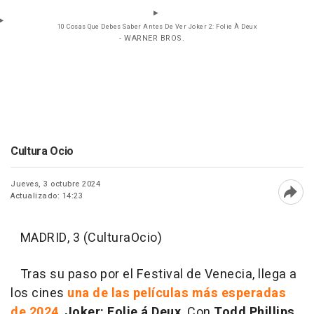
10 Cosas Que Debes Saber Antes De Ver Joker 2: Folie À Deux
- WARNER BROS.
Cultura Ocio
Jueves, 3 octubre 2024
Actualizado: 14:23
Abri
MADRID, 3 (CulturaOcio)
Tras su paso por el Festival de Venecia, llega a
los cines
una de las películas más esperadas
de 2024
,
Joker: Folie á Deux
. Con
Todd Phillips