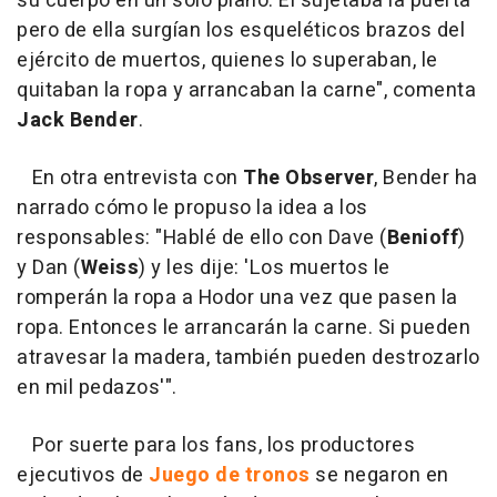
su cuerpo en un solo plano. Él sujetaba la puerta
pero de ella surgían los esqueléticos brazos del
ejército de muertos, quienes lo superaban, le
quitaban la ropa y arrancaban la carne", comenta
Jack Bender
.
En otra entrevista con
The Observer
, Bender ha
narrado cómo le propuso la idea a los
responsables: "Hablé de ello con Dave (
Benioff
)
y Dan (
Weiss
) y les dije: 'Los muertos le
romperán la ropa a Hodor una vez que pasen la
ropa. Entonces le arrancarán la carne. Si pueden
atravesar la madera, también pueden destrozarlo
en mil pedazos'".
Por suerte para los fans, los productores
ejecutivos de
Juego de tronos
se negaron en