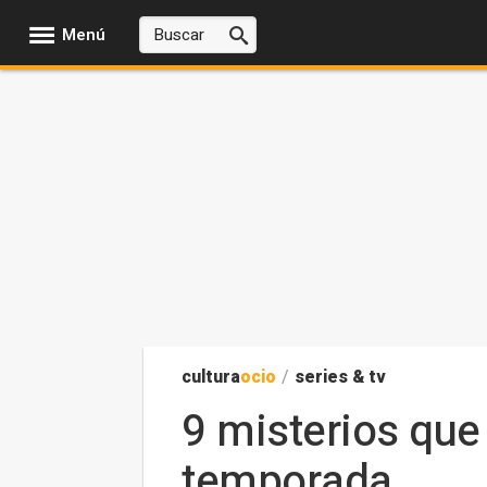
Menú
cultura
ocio
/
series & tv
9 misterios que
temporada