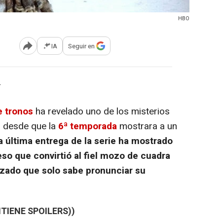
HBO
IA
Seguir en
Abrir opciones para compartir
-
 tronos
ha revelado uno de los misterios
 desde que la
6ª temporada
mostrara a un
a última entrega de la serie ha mostrado
eso que convirtió al fiel mozo de cuadra
izado que solo sabe pronunciar su
TIENE SPOILERS))