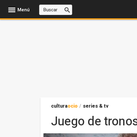
Menú
cultura
ocio
/
series & tv
Juego de tronos