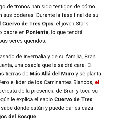
uego de tronos han sido testigos de cómo
 sus poderes. Durante la fase final de su
l
Cuervo de Tres Ojos
, el joven Stark
to padre en
Poniente
, lo que tendrá
us seres queridos.
ado de Invernalia y de su familia, Bran
enta, una osadía que le saldrá cara. El
as tierras de
Más Allá del Muro
y se planta
 Pero el líder de los Caminantes Blancos,
el
 percata de la presencia de Bran y toca su
gún le explica el sabio
Cuervo de Tres
 sabe dónde están y puede darles caza
jos del Bosque
.