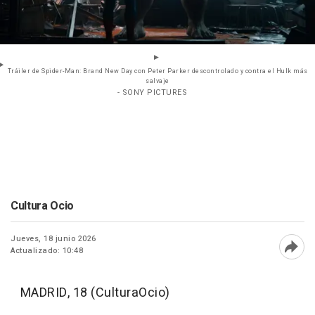
Tráiler de Spider-Man: Brand New Day con Peter Parker descontrolado y contra el Hulk más
salvaje
- SONY PICTURES
Cultura Ocio
Jueves, 18 junio 2026
Actualizado: 10:48
Abri
MADRID, 18 (CulturaOcio)