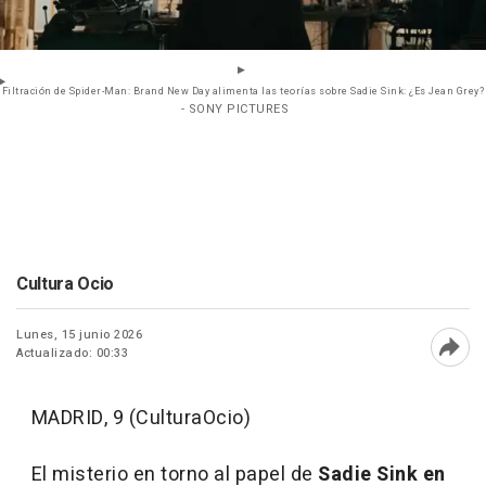
Filtración de Spider-Man: Brand New Day alimenta las teorías sobre Sadie Sink: ¿Es Jean Grey?
- SONY PICTURES
Cultura Ocio
Lunes, 15 junio 2026
Actualizado: 00:33
Abri
MADRID, 9 (CulturaOcio)
El misterio en torno al papel de
Sadie Sink en