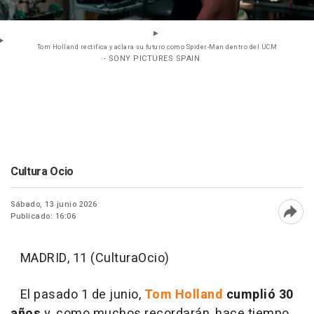
Tom Holland rectifica y aclara su futuro como Spider-Man dentro del UCM
- SONY PICTURES SPAIN
Cultura Ocio
Sábado, 13 junio 2026
Publicado: 16:06
Abri
MADRID, 11 (CulturaOcio)
El pasado 1 de junio,
Tom Holland
cumplió 30
años
y, como muchos recordarán, hace tiempo