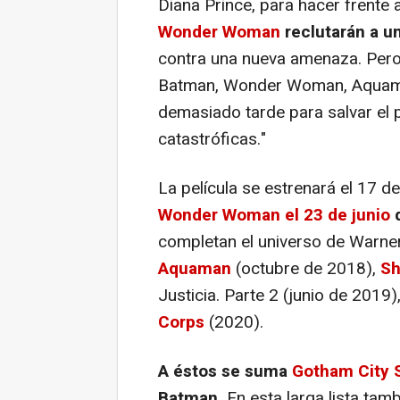
Diana Prince, para hacer frente
Wonder Woman
reclutarán a u
contra una nueva amenaza. Pero
Batman, Wonder Woman, Aquama
demasiado tarde para salvar el 
catastróficas."
La película se estrenará el 17 
Wonder Woman
el 23 de junio
d
completan el universo de Warn
Aquaman
(octubre de 2018),
S
Justicia. Parte 2
(junio de 2019)
Corps
(2020).
A éstos se suma
Gotham City 
Batman.
En esta larga lista tam