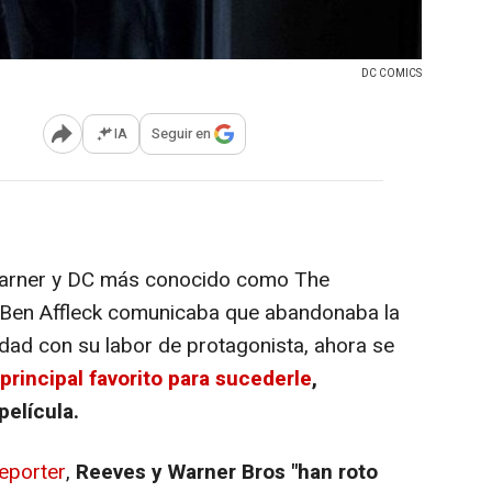
DC COMICS
IA
Seguir en
Abrir opciones para compartir
Warner y DC más conocido como
The
 Ben Affleck comunicaba que abandonaba la
idad con su labor de protagonista, ahora se
principal favorito para sucederle
,
película.
eporter
,
Reeves y Warner Bros "han roto