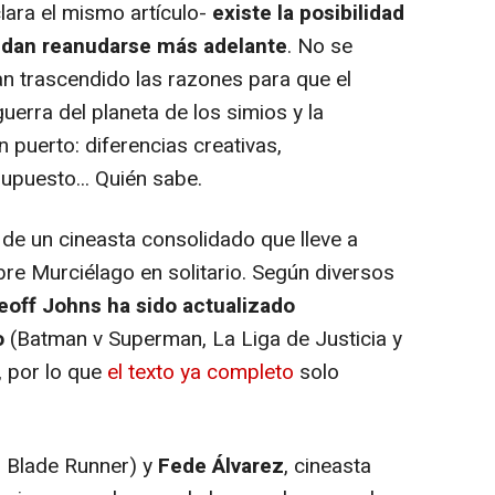
lara el mismo artículo-
existe la posibilidad
edan reanudarse más adelante
. No se
an trascendido las razones para que el
uerra del planeta de los simios y la
 puerto: diferencias creativas,
upuesto... Quién sabe.
de un cineasta consolidado que lleve a
re Murciélago en solitario. Según diversos
Geoff Johns ha sido actualizado
o
(
Batman v Superman
,
La Liga de Justicia
y
, por lo que
el texto ya completo
solo
,
Blade Runner
) y
Fede Álvarez
, cineasta