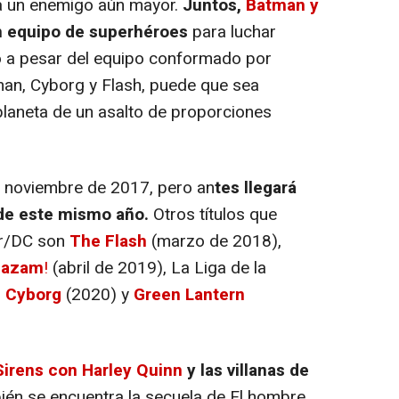
 a un enemigo aún mayor.
Juntos,
Batman y
n equipo de superhéroes
para luchar
 a pesar del equipo conformado por
n, Cyborg y Flash, puede que sea
planeta de un asalto de proporciones
de noviembre de 2017, pero an
tes llegará
e este mismo año.
Otros títulos que
er/DC son
The Flash
(marzo de 2018),
hazam
!
(abril de 2019),
La Liga de la
,
Cyborg
(2020) y
Green Lantern
Sirens
con Harley Quinn
y las villanas de
bién se encuentra la secuela de
El hombre