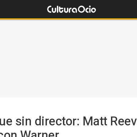
e sin director: Matt Ree
con Warner