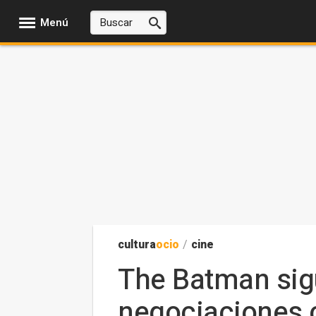
Menú
cultura
ocio
/
cine
The Batman sigu
negociaciones 