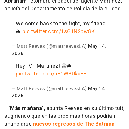
Abraham
retomará el papel del agente Martinez,
policía del Departamento de Policía de la ciudad.
Welcome back to the fight, my friend...
🦇
pic.twitter.com/1sG1N2pwGK
— Matt Reeves (@mattreevesLA)
May 14,
2026
Hey! Mr. Martinez! 😀🦇
pic.twitter.com/uF1WBUkxEB
— Matt Reeves (@mattreevesLA)
May 14,
2026
"
Más mañana
", apunta Reeves en su último tuit,
sugiriendo que en las próximas horas podrían
anunciarse
nuevos regresos de The Batman