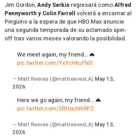
Jim Gordon,
Andy Serkis
regresará como
Alfred
Pennyworth y Colin Farrell
volverá a encarnar al
Pingüino a la espera de que HBO Max anuncie
una segunda temporada de su aclamado spin-
off tras varios meses valorando la posibilidad.
We meet again, my friend... 🦇
pic.twitter.com/YxYcHkuFN0
— Matt Reeves (@mattreevesLA)
May 13,
2026
Here we go again, my friend... 🦇
pic.twitter.com/2RHouhNRPZ
— Matt Reeves (@mattreevesLA)
May 13,
2026