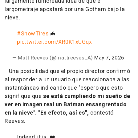
largamente rumoreada idea de que el
largometraje apostará por una Gotham bajo la
nieve.
#SnowTires
🦇
pic.twitter.com/XR0K1xUGqx
— Matt Reeves (@mattreevesLA)
May 7, 2026
Una posibilidad que el propio director confirmó
al responder a un usuario que reaccionaba a las
instantáneas indicando que "espero que esto
signifique que
se está cumpliendo mi sueño de
ver en imagen real un Batman ensangrentado
en la nieve".
"En efecto, así es",
contestó
Reeves.
Indeed, it is. ❤️