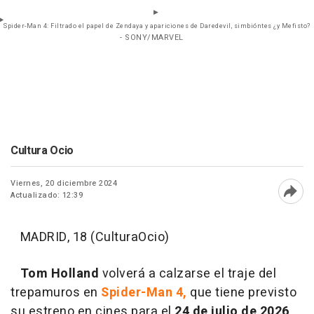
Spider-Man 4: Filtrado el papel de Zendaya y apariciones de Daredevil, simbióntes ¿y Mefisto?
- SONY/MARVEL
Cultura Ocio
Viernes, 20 diciembre 2024
Actualizado: 12:39
Abri
MADRID, 18 (CulturaOcio)
Tom Holland
volverá a calzarse el traje del
trepamuros en
Spider-Man 4,
que tiene previsto
su estreno en cines para el
24 de julio de 2026
.