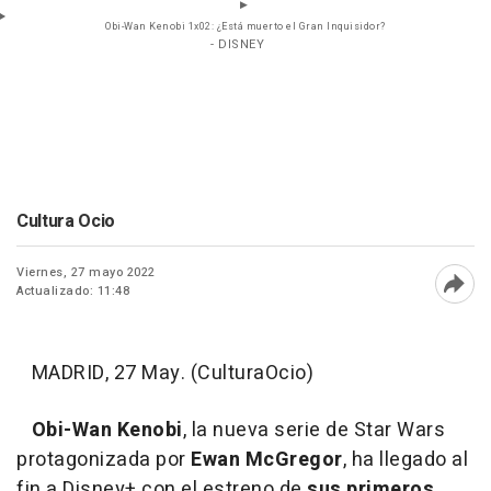
Obi-Wan Kenobi 1x02: ¿Está muerto el Gran Inquisidor?
- DISNEY
Cultura Ocio
Viernes, 27 mayo 2022
Actualizado: 11:48
Abri
MADRID, 27 May. (CulturaOcio)
Obi-Wan Kenobi
, la nueva serie de Star Wars
protagonizada por
Ewan McGregor
, ha llegado al
fin a Disney+ con el estreno de
sus primeros