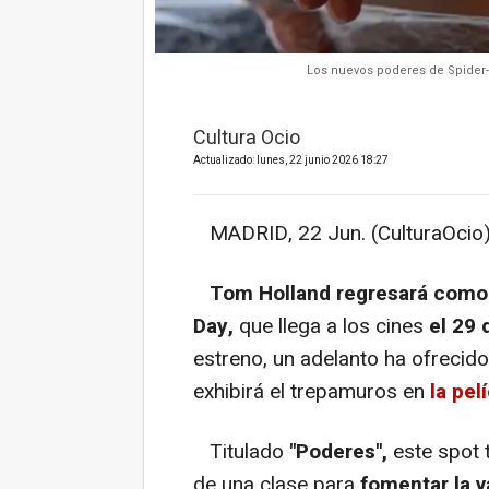
Los nuevos poderes de Spider-
Cultura Ocio
Actualizado: lunes, 22 junio 2026 18:27
MADRID, 22 Jun. (CulturaOcio)
Tom Holland regresará como 
Day,
que llega a los cines
el 29 
estreno, un adelanto ha ofrecido
exhibirá el trepamuros en
la pel
Titulado
"Poderes",
este spot 
de una clase para
fomentar la 