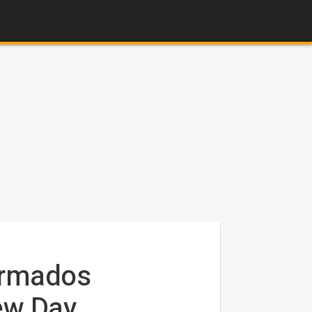
irmados
ew Day