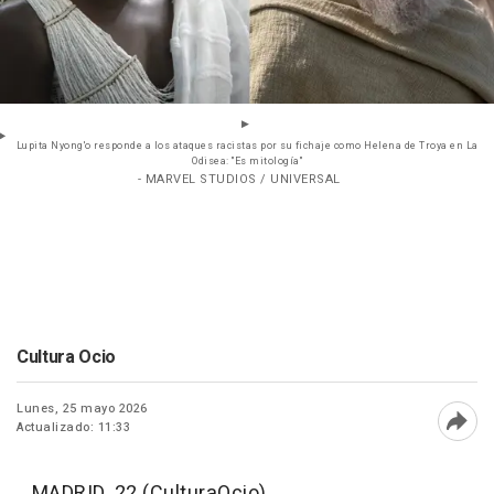
Lupita Nyong'o responde a los ataques racistas por su fichaje como Helena de Troya en La
Odisea: "Es mitología"
- MARVEL STUDIOS / UNIVERSAL
Cultura Ocio
Lunes, 25 mayo 2026
Actualizado: 11:33
Abri
MADRID, 22 (CulturaOcio)