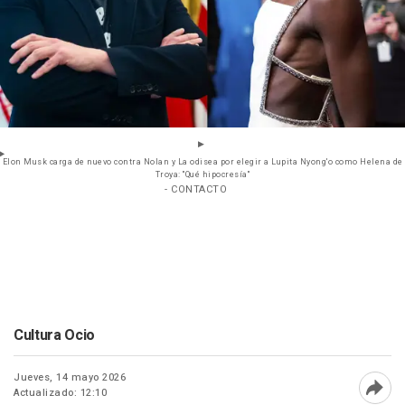
Elon Musk carga de nuevo contra Nolan y La odisea por elegir a Lupita Nyong'o como Helena de
Troya: "Qué hipocresía"
- CONTACTO
Cultura Ocio
Jueves, 14 mayo 2026
Actualizado: 12:10
Abri