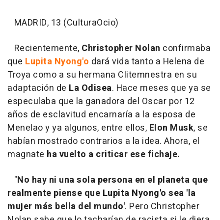
MADRID, 13 (CulturaOcio)
Recientemente,
Christopher Nolan
confirmaba
que
Lupita Nyong'o
dará vida tanto a Helena de
Troya como a su hermana Clitemnestra en su
adaptación de
La Odisea
. Hace meses que ya se
especulaba que la ganadora del Oscar por 12
años de esclavitud encarnaría a la esposa de
Menelao y ya algunos, entre ellos,
Elon Musk
, se
habían mostrado contrarios a la idea. Ahora, el
magnate
ha vuelto a criticar ese fichaje.
"
No hay ni una sola persona en el planeta que
realmente piense que Lupita Nyong'o sea 'la
mujer más bella del mundo'
. Pero Christopher
Nolan sabe que lo tacharían de racista si le diera