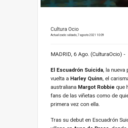
Cultura Ocio
Actualizado: sábado, 7 agosto 2021 10:09
MADRID, 6 Ago. (CulturaOcio) -
El Escuadrón Suicida
, la nueva 
vuelta a
Harley Quinn
, el caris
australiana
Margot Robbie
que h
fans de las viñetas como de qui
primera vez con ella.
Tras su debut en Escuadrón Sui