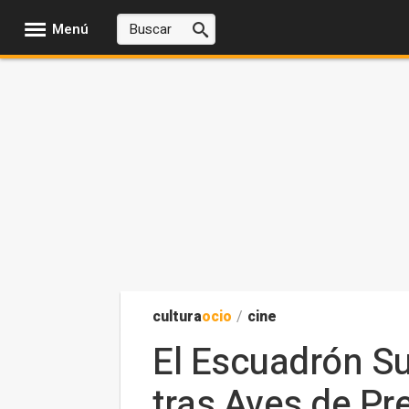
Menú
cultura
ocio
/
cine
El Escuadrón Su
tras Aves de Pr