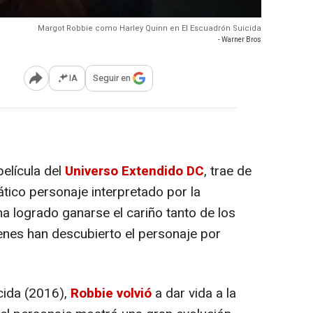
Margot Robbie como Harley Quinn en El Escuadrón Suicida
- Warner Bros
IA
Seguir en
Abrir opciones para compartir
película del
Universo Extendido DC
, trae de
mático personaje interpretado por la
a logrado ganarse el cariño tanto de los
enes han descubierto el personaje por
cida (2016),
Robbie volvió
a dar vida a la