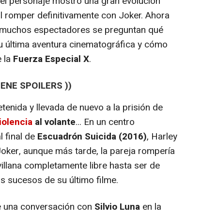
 el personaje mostró una gran evolución
 al romper definitivamente con Joker. Ahora
a, muchos espectadores se preguntan qué
e su última aventura cinematográfica y cómo
e la
Fuerza Especial X
.
IENE SPOILERS ))
tenida y llevada de nuevo a la prisión de
iolencia
al volante
... En un centro
l final de
Escuadrón Suicida (2016)
, Harley
Joker, aunque más tarde, la pareja rompería
villana completamente libre hasta ser de
s sucesos de su último filme.
ne una conversación con
Silvio Luna
en la