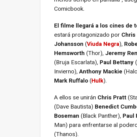
Comicbook.
El filme llegará a los cines de
estará protagonizado por
Chris
Johansson
(
Viuda Negra
),
Robe
Hemsworth
(Thor),
Jeremy Ren
(Bruja Escarlata),
Paul Bettany
(
Invierno),
Anthony Mackie
(Halc
Mark Ruffalo
(
Hulk
).
A ellos se unirán
Chris Pratt
(St
(Dave Bautista)
Benedict Cumb
Boseman
(Black Panther),
Paul
Man) para enfrentarse al poder
(Thanos).