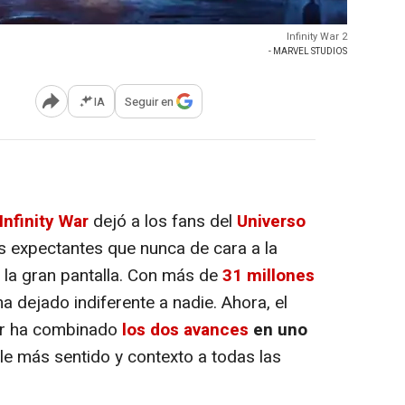
Infinity War 2
- MARVEL STUDIOS
IA
Seguir en
Abrir opciones para compartir
nfinity War
dejó a los fans del
Universo
 expectantes que nunca de cara a la
n la gran pantalla. Con más de
31 millones
ha dejado indiferente a nadie. Ahora, el
er ha combinado
los dos avances
en uno
rle más sentido y contexto a todas las