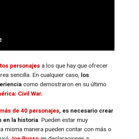
tos personajes
a los que hay que ofrecer
rea sencilla. En cualquier caso,
los
eriencia
como demostraron en su último
rica: Civil War.
más de 40 personajes
, es necesario crear
 en la historia
. Pueden estar muy
 la misma manera pueden contar con más o
guró
Joe Russo
en declaraciones a