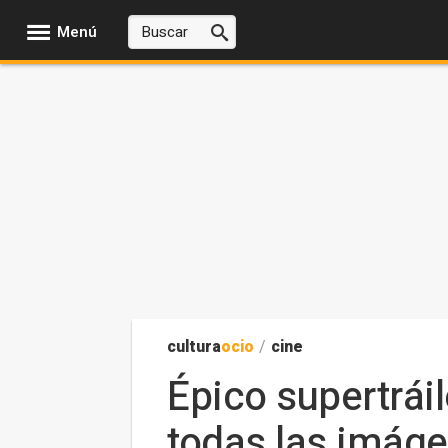
Menú
cultura
ocio
/
cine
Épico supertrái
todas las imáge