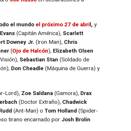
 todo el mundo
el próximo 27 de abri
l,
y
 Evans
(Capitán América),
Scarlett
rt Downey Jr.
(Iron Man),
Chris
ner
(
Ojo de Halcón
),
Elizabeth Olsen
Visión),
Sebastian Stan
(Soldado de
ón),
Don Cheadle
(Máquina de Guerra) y
ar-Lord),
Zoe Saldana
(Gamora),
Drax
erbach
(Doctor Extraño),
Chadwick
 Rudd
(Ant-Man) o
Tom Holland
(Spider-
oso tirano encarnado por
Josh Brolin