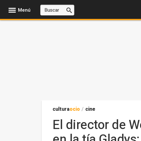
Menú
cultura
ocio
/
cine
El director de 
en la tía Gladys: