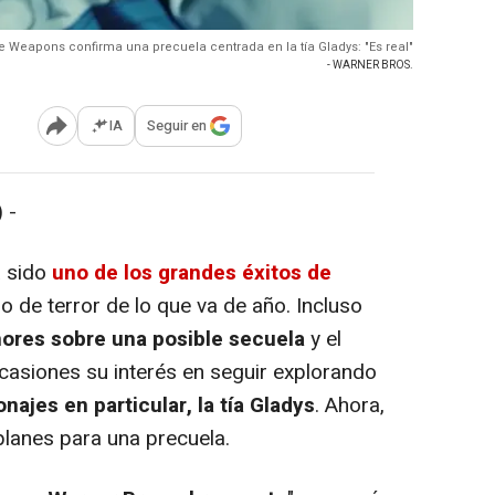
de Weapons confirma una precuela centrada en la tía Gladys: "Es real"
- WARNER BROS.
IA
Seguir en
Abrir opciones para compartir
 -
 sido
uno de los grandes éxitos de
o de terror de lo que va de año. Incluso
mores sobre una posible secuela
y el
ocasiones su interés en seguir explorando
najes en particular, la tía Gladys
. Ahora,
planes para una precuela.