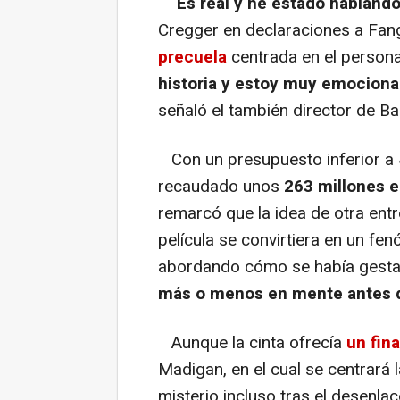
"
Es real y he estado habland
Cregger en declaraciones a Fan
precuela
centrada en el person
historia y estoy muy emocionad
señaló el también director de Ba
Con un presupuesto inferior a 
recaudado unos
263 millones e
remarcó que la idea de otra ent
película se convirtiera en un fe
abordando cómo se había gestad
más o menos en mente antes de
Aunque la cinta ofrecía
un fin
Madigan, en el cual se centrará 
misterio incluso tras el desenlac