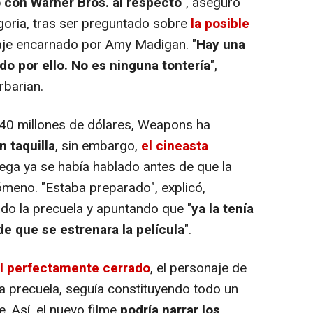
o con Warner Bros. al respecto
", aseguró
goria, tras ser preguntado sobre
la posible
aje encarnado por Amy Madigan. "
Hay una
o por ello. No es ninguna tontería
",
rbarian.
40 millones de dólares, Weapons ha
n taquilla
, sin embargo,
el cineasta
rega ya se había hablado antes de que la
nómeno. "Estaba preparado", explicó,
o la precuela y apuntando que "
ya la tenía
 que se estrenara la película
".
al perfectamente cerrado
, el personaje de
la precuela, seguía constituyendo todo un
e. Así, el nuevo filme
podría narrar los