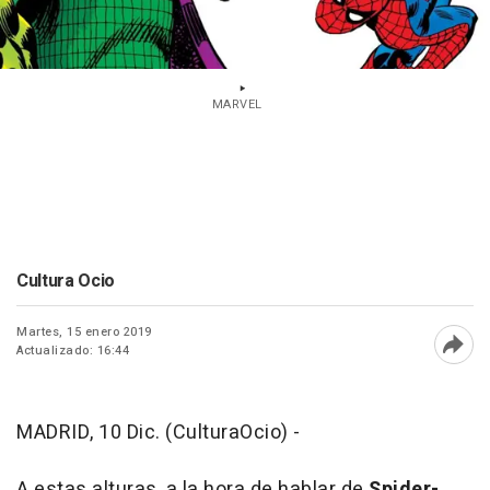
MARVEL
Cultura Ocio
Martes, 15 enero 2019
Actualizado: 16:44
Abri
MADRID, 10 Dic. (CulturaOcio) -
A estas alturas, a la hora de hablar de
Spider-